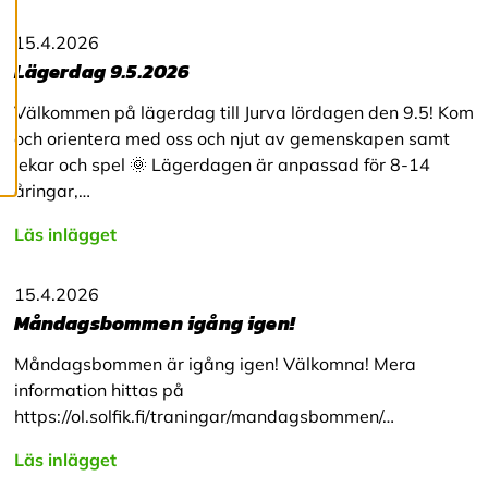
c
o
15.4.2026
o
k
Lägerdag 9.5.2026
i
e
Välkommen på lägerdag till Jurva lördagen den 9.5! Kom
s
och orientera med oss och njut av gemenskapen samt
lekar och spel 🌞 Lägerdagen är anpassad för 8-14
åringar,…
Läs inlägget
15.4.2026
Måndagsbommen igång igen!
Måndagsbommen är igång igen! Välkomna! Mera
information hittas på
https://ol.solfik.fi/traningar/mandagsbommen/…
Läs inlägget