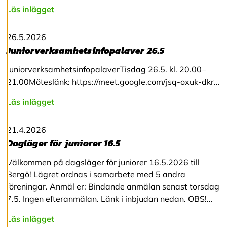
v
Läs inlägget
v
i
s
26.5.2026
a
Juniorverksamhetsinfopalaver 26.5
a
l
JuniorverksamhetsinfopalaverTisdag 26.5. kl. 20.00–
l
a
21.00Möteslänk: https://meet.google.com/jsq-oxuk-dkr…
Läs inlägget
A
c
c
21.4.2026
e
Dagläger för juniorer 16.5
p
t
Välkommen på dagsläger för juniorer 16.5.2026 till
e
Bergö! Lägret ordnas i samarbete med 5 andra
r
a
föreningar. Anmäl er: Bindande anmälan senast torsdag
a
7.5. Ingen efteranmälan. Länk i inbjudan nedan. OBS!…
l
l
Läs inlägget
a