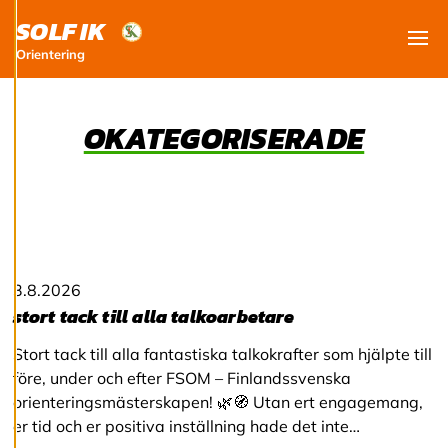
och kan ändra dem
SOLF IK
när som helst. Läs
mer om våra
Orientering
Visa
cookies.
OKATEGORISERADE
R
e
d
i
g
e
r
a
c
3.8.2026
o
o
stort tack till alla talkoarbetare
k
i
Stort tack till alla fantastiska talkokrafter som hjälpte till
e
före, under och efter FSOM – Finlandssvenska
s
orienteringsmästerskapen! 🌿🧭 Utan ert engagemang,
er tid och er positiva inställning hade det inte…
A