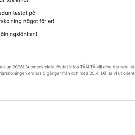
redan testat på
skolning något för er!
älningslänken!