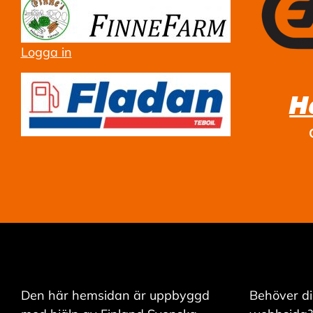
Logga in
H
Den här hemsidan är uppbyggd
Behöver di