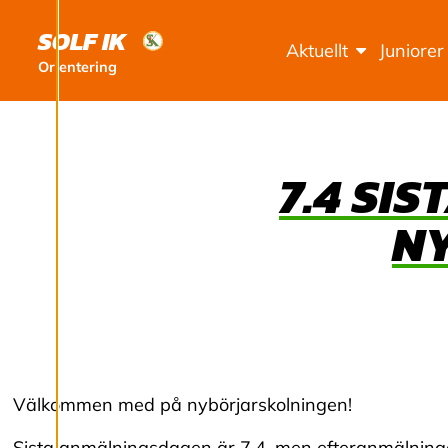
utveckla en ännu
SOLF IK
Aktuellt
Juniorer
bättre tjänst och
Orientering
tillhandahålla
innehåll som är
intressant för dig.
Du har kontroll över
7.4 SI
dina
cookiepreferenser
N
och kan ändra dem
när som helst. Läs
mer om våra
cookies.
R
e
Välkommen med på nybörjarskolningen!
d
i
Sista anmälningsdagen är 7.4, men efteranmälninga