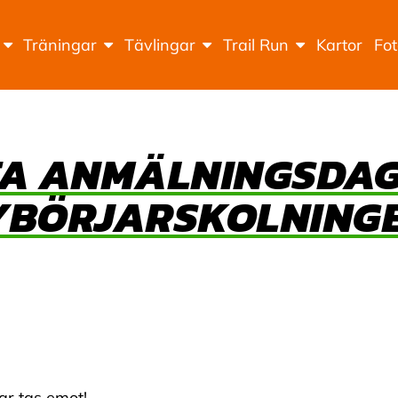
Träningar
Tävlingar
Trail Run
Kartor
Fo
STA ANMÄLNINGSDA
YBÖRJARSKOLNINGE
r tas emot!