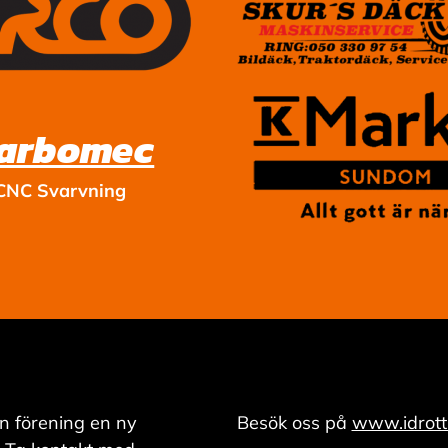
arbomec
CNC Svarvning
n förening en ny
Besök oss på
www.idrott.