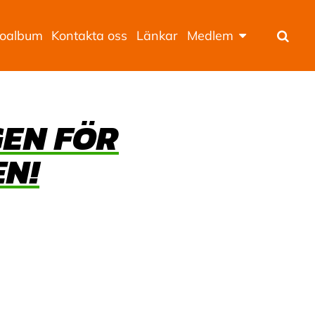
toalbum
Kontakta oss
Länkar
Medlem
Sök
GEN FÖR
N!