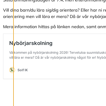
g
e
r
Vill dina barn/du lära sig/dig orientera? Eller har ni 
a
orientering men vill lära er mera? Då är vår nybörjar
c
o
Mera information hittas på länken nedan, samt anm
o
k
i
e
s
A
v
v
i
s
a
a
l
l
a