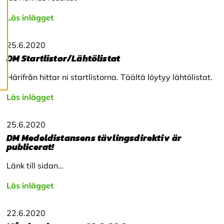
c
o
Läs inlägget
o
k
i
25.6.2020
e
DM Startlistor/Lähtölistat
s
Härifrån hittar ni startlistorna. Täältä löytyy lähtölistat.
Läs inlägget
25.6.2020
DM Medeldistansens tävlingsdirektiv är
publicerat!
Länk till sidan…
Läs inlägget
22.6.2020