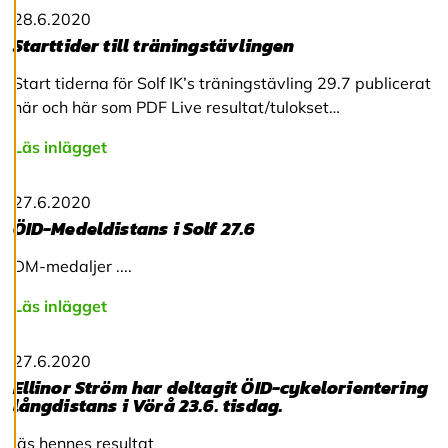
v
28.6.2020
v
Starttider till träningstävlingen
i
s
Start tiderna för Solf IK’s träningstävling 29.7 publicerat
a
a
här och här som PDF Live resultat/tulokset…
l
l
Läs inlägget
a
27.6.2020
A
ÖID-Medeldistans i Solf 27.6
c
c
DM-medaljer ....
e
p
Läs inlägget
t
e
r
27.6.2020
a
a
Ellinor Ström har deltagit ÖID-cykelorientering
l
långdistans i Vörå 23.6. tisdag.
l
a
läs hennes resultat