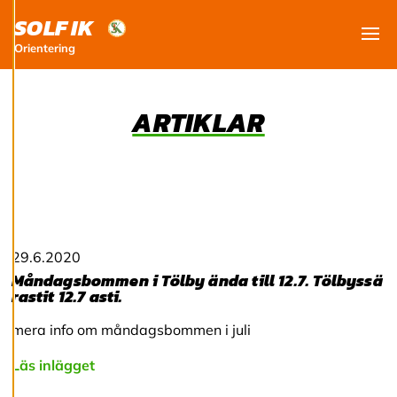
och kan ändra dem
SOLF IK
när som helst. Läs
mer om våra
Orientering
Visa
cookies.
ARTIKLAR
R
e
d
i
g
e
r
a
c
29.6.2020
o
o
Måndagsbommen i Tölby ända till 12.7. Tölbyssä
k
rastit 12.7 asti.
i
e
mera info om måndagsbommen i juli
s
Läs inlägget
A