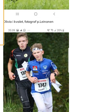
c
o
o
k
i
Olivia i kvalet, fotograf p.Leinonen
e
s