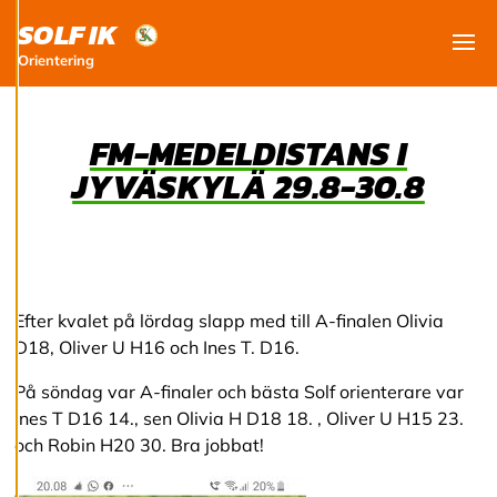
och kan ändra dem
SOLF IK
när som helst. Läs
mer om våra
Orientering
Visa
cookies.
FM-MEDELDISTANS I
R
e
JYVÄSKYLÄ 29.8-30.8
d
i
g
e
r
a
c
Efter kvalet på lördag slapp med till A-finalen Olivia
o
o
D18, Oliver U H16 och Ines T. D16.
k
i
På söndag var A-finaler och bästa Solf orienterare var
e
Ines T D16 14., sen Olivia H D18 18. , Oliver U H15 23.
s
och Robin H20 30. Bra jobbat!
A