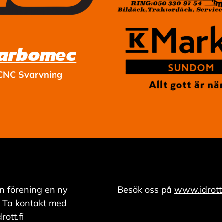
arbomec
CNC Svarvning
n förening en ny
Besök oss på
www.idrott.
 Ta kontakt med
ott.fi