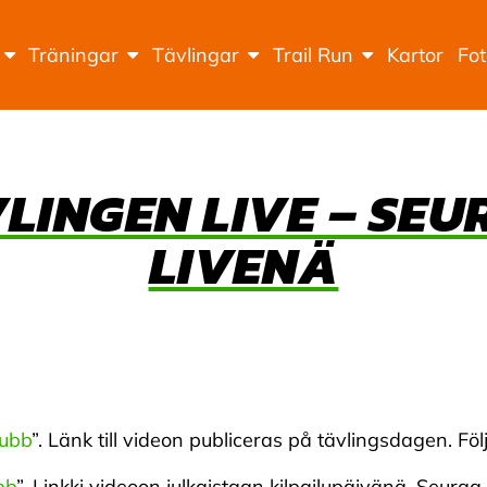
Träningar
Tävlingar
Trail Run
Kartor
Fo
VLINGEN LIVE – SEU
LIVENÄ
lubb
”. Länk till videon publiceras på tävlingsdagen. Fö
bb
”. Linkki videoon julkaistaan kilpailupäivänä. Seuraa