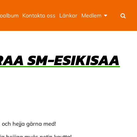
toalbum
Kontakta oss
Länkar
Medlem
Sök
RAA SM-ESIKISAA
lj och hejja gärna med!
 ja heijjaa myös netin kautta!