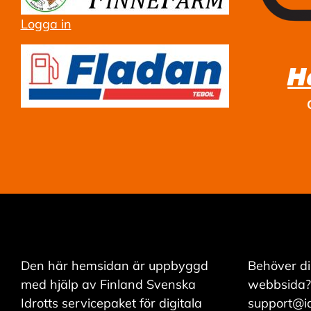
mer om våra
Logga in
cookies.
H
R
e
d
i
g
e
r
a
c
o
o
k
i
e
s
Den här hemsidan är uppbyggd
Behöver di
med hjälp av Finland Svenska
webbsida?
A
Idrotts servicepaket för digitala
support@idr
v