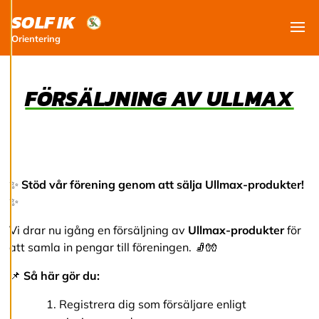
och kan ändra dem
SOLF IK
när som helst. Läs
mer om våra
Orientering
Visa
cookies.
FÖRSÄLJNING AV ULLMAX
R
e
d
i
g
e
r
a
✨
Stöd vår förening genom att sälja Ullmax-produkter!
c
✨
o
o
Vi drar nu igång en försäljning av
Ullmax-produkter
för
k
i
att samla in pengar till föreningen. 🧦🧤
e
s
📌
Så här gör du:
Registrera dig som försäljare enligt
A