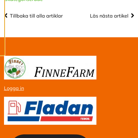
c
o
o
Tillbaka till alla artiklar
Läs nästa artikel
k
i
e
s
Logga in