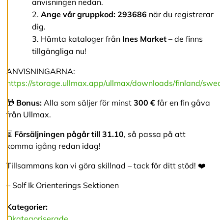
anvisningen nedan.
v
Ange vår gruppkod: 293686
när du registrerar
v
i
dig.
s
Hämta kataloger från
Ines Market
– de finns
a
a
tillgängliga nu!
l
l
ANVISNINGARNA:
a
https://storage.ullmax.app/ullmax/downloads/finland/swedis
🎁
Bonus:
Alla som säljer för minst
300 €
får en fin gåva
A
från Ullmax.
c
c
⏳
Försäljningen pågår till 31.10
, så passa på att
e
p
komma igång redan idag!
t
e
Tillsammans kan vi göra skillnad – tack för ditt stöd! ❤️
r
a
– Solf Ik Orienterings Sektionen
a
l
l
Kategorier:
a
Okategoriserade