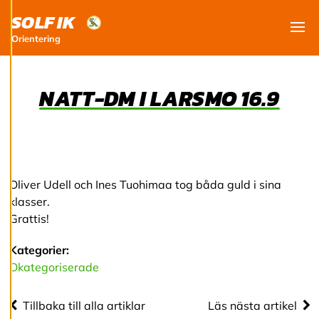
utveckla en ännu
SOLF IK
bättre tjänst och
Orientering
Visa
tillhandahålla
innehåll som är
intressant för dig.
NATT-DM I LARSMO 16.9
Du har kontroll över
dina
cookiepreferenser
och kan ändra dem
när som helst. Läs
Oliver Udell och Ines Tuohimaa tog båda guld i sina
mer om våra
klasser.
cookies.
Grattis!
R
Kategorier:
e
Okategoriserade
d
i
g
Tillbaka till alla artiklar
Läs nästa artikel
e