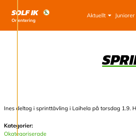
Ä
SOLF IK
L
Aktuellt
Juniorer
Orientering
L
N
SPRI
I
N
G
A
Ines deltog i sprinttävling i Laihela på torsdag 1.9.
R
Kategorier:
Okategoriserade