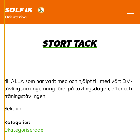
utveckla en ännu
SOLF IK
bättre tjänst och
tillhandahålla
Orientering
Visa
innehåll som är
intressant för dig.
Du har kontroll över
STORT TACK
dina
cookiepreferenser
och kan ändra dem
när som helst. Läs
mer om våra
till ALLA som har varit med och hjälpt till med vårt DM-
cookies.
tävlingsarrangemang före, på tävlingsdagen, efter och
träningstävlingen.
R
e
Sektion
d
i
Kategorier:
g
e
Okategoriserade
r