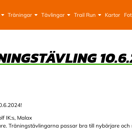
Träningar
Tävlingar
Trail Run
Kartor
Fo
NINGSTÄVLING 10.6.
0.6.2024!
f IK:s, Malax
re. Träningstävlingarna passar bra till nybörjare och