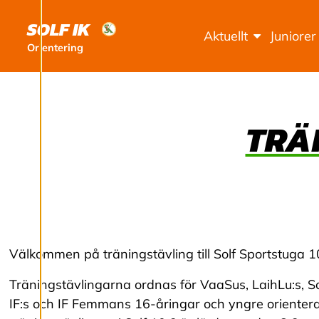
I
SOLF IK
Aktuellt
Juniorer
N
Orientering
G
A
TRÄ
R
Vi använder cookies
för att ge dig en
bättre
Välkommen på träningstävling till Solf Sportstuga 1
användarupplevelse
och personlig
Träningstävlingarna ordnas för VaaSus, LaihLu:s, Sol
service. Genom att
IF:s och IF Femmans 16-åringar och yngre orientera